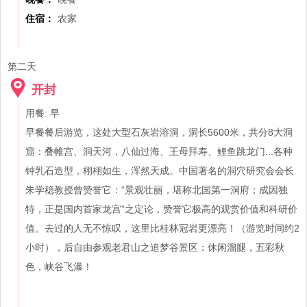
住宿：
农家
第二天
开封
用餐: 早
早餐餐后游览，这处大型石灰岩溶洞，洞长5600米，共分8大洞
窟：叠帷宫、洞天河，八仙过海、王母拜寿、鲤鱼跳龙门...各种
钟乳石造型，栩栩如生，浑然天成。中国著名的洞穴研究会会长
朱学稳教授曾赞誉它：“景观壮丽，堪称北国第一洞府；成因独
特，正是国内首家龙宫”之定论，赞誉它极高的观赏价值和科研价
值。去过的人无不惊叹，这里比桂林冠岩更漂亮！（游览时间约2
小时），后自由参观老君山之追梦谷景区：休闲溜腿，五彩秋
色，峡谷飞瀑！