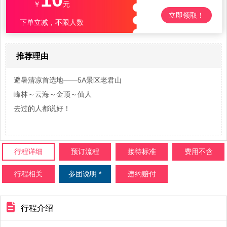
￥
元
立即领取！
下单立减，不限人数
推荐理由
避暑清凉首选地——5A景区老君山
峰林～云海～金顶～仙人
去过的人都说好！
行程详细
预订流程
接待标准
费用不含
行程相关
参团说明 *
违约赔付
行程介绍