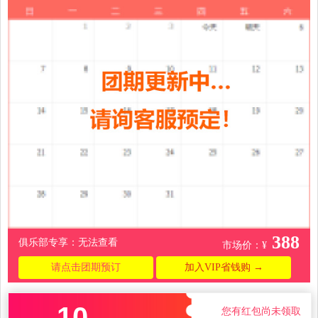
0396
388
俱乐部专享：无法查看
市场价：¥
请点击团期预订
加入VIP省钱购 →
10
您有红包尚未领取