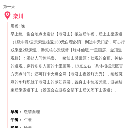
第一天
栾川
用餐: 晚
早上统一集合地点出发赴【老君山】抵达后午餐，后上山坐索道
（1级中灵/云景索道往返130元自理必消）到达中天门后，可步行
或乘坐2级索道，游览核心景观带【峰林仙境.十里画屏、金顶道
观群】：远赴人间惊鸿宴、一睹仙山盛世颜：壮观的金顶、神秘
的道观，穿行步步入画的十里画屏，19点左右（具体根据景区官
方亮点时间）还可打卡火爆全网【老君山夜景灯光秀】，缤纷斑
斓的华灯织就了老君山的梦幻霓裳，置身山中恍若梵境，游览结
束后乘索道下山（景区会在游客全部下山后关闭下山索道）。
早餐：
敬请自理
午餐：
午餐
晚餐：
晚餐