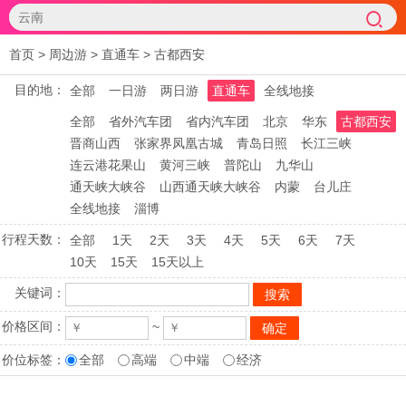
首页
>
周边游
>
直通车
>
古都西安
目的地：
全部
一日游
两日游
直通车
全线地接
全部
省外汽车团
省内汽车团
北京
华东
古都西安
晋商山西
张家界凤凰古城
青岛日照
长江三峡
连云港花果山
黄河三峡
普陀山
九华山
通天峡大峡谷
山西通天峡大峡谷
内蒙
台儿庄
全线地接
淄博
行程天数：
全部
1天
2天
3天
4天
5天
6天
7天
10天
15天
15天以上
关键词：
价格区间：
~
价位标签：
全部
高端
中端
经济