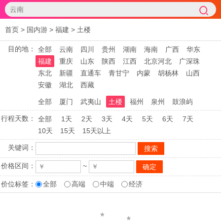
首页
>
国内游
>
福建
>
土楼
目的地：
全部
云南
四川
贵州
湖南
海南
广西
华东
福建
重庆
山东
陕西
江西
北京河北
广深珠
东北
新疆
直通车
青甘宁
内蒙
胡杨林
山西
安徽
湖北
西藏
全部
厦门
武夷山
土楼
福州
泉州
鼓浪屿
行程天数：
全部
1天
2天
3天
4天
5天
6天
7天
10天
15天
15天以上
关键词：
价格区间：
~
价位标签：
全部
高端
中端
经济