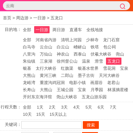
首页
>
周边游
>
一日游
>
五龙口
目的地：
全部
一日游
两日游
直通车
全线地接
全部
河南省内游
清明上河园
少林寺
龙门石窟
白马寺
云台山
白云山
嵖岈山
铁塔
包公祠
八里沟
万仙山
神农山
西泰山
伏羲大峡谷
尧山
朱仙镇
三泉湖
徐州督公山
温泉
滑雪
五龙口
银基
太行大峡谷
红旗渠
银基水世界
雪花洞
宝泉
大熊山
黄河三峡
二郎山
墨子古街
天河大峡谷
龙峪湾
重渡沟鸡冠洞
电影小镇
画眉谷
老君山
长寿山
大熊山
王城公园
宝泉
月季园
林溪摘星楼
开封东京海洋馆
尧山大峡谷
五龙山游乐园
行程天数：
全部
1天
2天
3天
4天
5天
6天
7天
10天
15天
15天以上
关键词：