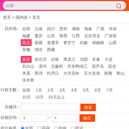
首页
>
国内游
>
东北
目的地：
全部
云南
四川
贵州
湖南
海南
广西
华东
福建
重庆
山东
陕西
江西
北京河北
广深珠
东北
新疆
直通车
青甘宁
内蒙
胡杨林
山西
安徽
湖北
西藏
全部
哈尔滨
吉林
黑龙江
沈阳
长春
大连
长白山
漠河
北极村
丹东鸭绿江
葫芦岛
延吉
本溪
黑河
牡丹江
大兴安岭
五大连池
抚顺
鞍山
佳木斯
行程天数：
全部
1天
2天
3天
4天
5天
6天
7天
10天
15天
15天以上
关键词：
价格区间：
~
价位标签：
全部
高端
中端
经济