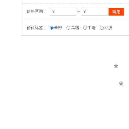
价格区间：
~
价位标签：
全部
高端
中端
经济