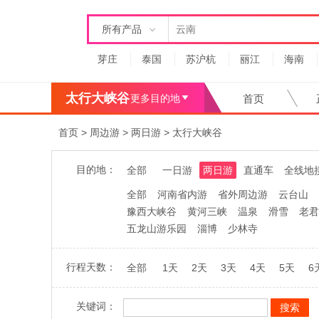
所有产品
芽庄
泰国
苏沪杭
丽江
海南
太行大峡谷
更多目的地
首页
首页
>
周边游
>
两日游
>
太行大峡谷
目的地：
全部
一日游
两日游
直通车
全线地
全部
河南省内游
省外周边游
云台山
豫西大峡谷
黄河三峡
温泉
滑雪
老君
五龙山游乐园
淄博
少林寺
行程天数：
全部
1天
2天
3天
4天
5天
6
关键词：