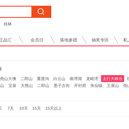
桂林
正品汇
会员日
落地参团
抽奖专区
私
接
尧山大佛
二郎山
重渡沟
白云山
南湾湖
龙峪湾
太行大峡谷
山
宝泉
大熊山
二郎山
墨子古街
开封府
朱仙镇
王屋山
尧
天
7天
10天
15天
15天以上