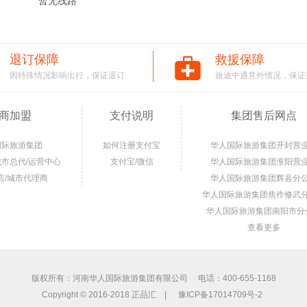
暂无线路
退订保障
救援保障
因特殊情况影响出行，保证退订
旅途中遇意外情况，保证
商加盟
支付说明
集团售后网点
国际旅游集团
如何注册支付宝
华人国际旅游集团开封营
城市总代/运营中心
支付宝/微信
华人国际旅游集团淮阳营
店/城市代理商
华人国际旅游集团辉县分
华人国际旅游集团焦作修武
华人国际旅游集团南阳市分
查看更多
版权所有：河南华人国际旅游集团有限公司 电话：400-655-1168
Copyright © 2016-2018 正品汇 |
豫ICP备17014709号-2