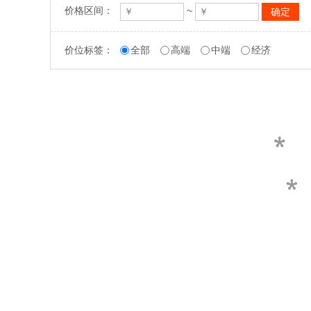
价格区间：
~
价位标签：
全部
高端
中端
经济