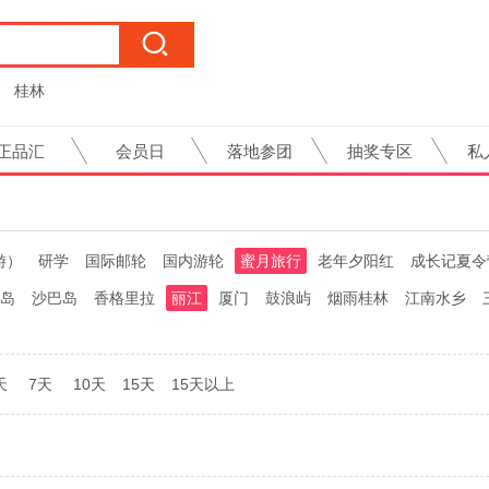
桂林
正品汇
会员日
落地参团
抽奖专区
私
游）
研学
国际邮轮
国内游轮
蜜月旅行
老年夕阳红
成长记夏令
岛
沙巴岛
香格里拉
丽江
厦门
鼓浪屿
烟雨桂林
江南水乡
天
7天
10天
15天
15天以上