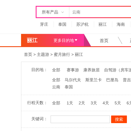
所有产品
芽庄
泰国
苏沪杭
丽江
海南
丽江
更多目的地
首页
首页
>
主题游
>
蜜月旅行
>
丽江
目的地：
全部
赛事游
康养旅居
自驾游（房车
全部
马尔代夫
斯里兰卡
巴厘岛
普吉
云南
泰国
行程天数：
全部
1天
2天
3天
4天
5天
6
关键词：