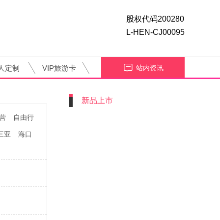
股权代码200280
L-HEN-CJ00095
人定制
VIP旅游卡
站内资讯
新品上市
营
自由行
三亚
海口