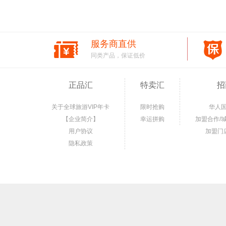
服务商直供
同类产品，保证低价
正品汇
特卖汇
招
关于全球旅游VIP年卡
限时抢购
华人
【企业简介】
幸运拼购
加盟合作/
用户协议
加盟门
隐私政策