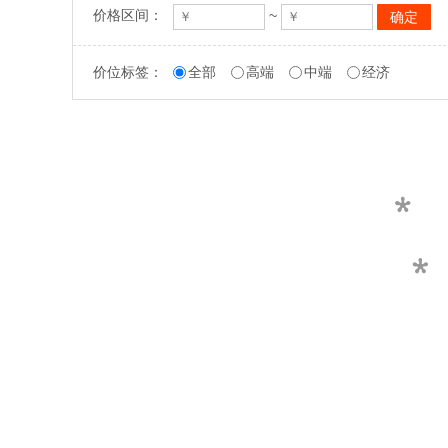
价格区间：
~
价位标签：
全部
高端
中端
经济