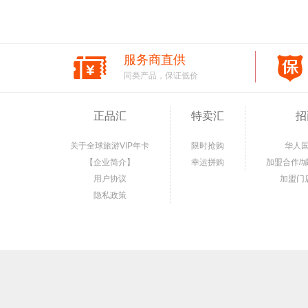
服务商直供
同类产品，保证低价
正品汇
特卖汇
招
关于全球旅游VIP年卡
限时抢购
华人
【企业简介】
幸运拼购
加盟合作/
用户协议
加盟门
隐私政策