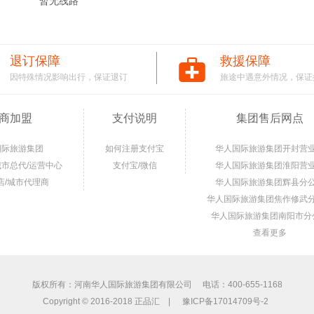
暂无线路
退订保障
救援保障
因特殊情况影响出行，保证退订
旅途中遇意外情况，保证
商加盟
支付说明
集团售后网点
国际旅游集团
如何注册支付宝
华人国际旅游集团开封营
城市总代/运营中心
支付宝/微信
华人国际旅游集团淮阳营
店/城市代理商
华人国际旅游集团辉县分
华人国际旅游集团焦作修武
华人国际旅游集团南阳市分
查看更多
版权所有：河南华人国际旅游集团有限公司 电话：400-655-1168
Copyright © 2016-2018 正品汇 |
豫ICP备17014709号-2