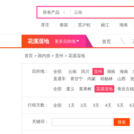
所有产品
芽庄
泰国
苏沪杭
丽江
海南
花溪湿地
更多目的地
首页
首页
>
国内游
>
贵州
>
花溪湿地
目的地：
全部
云南
四川
贵州
湖南
海南
直通车
青甘宁
内蒙
胡杨林
山西
全部
遵义
黄果树
花溪湿地
青岩古镇
行程天数：
全部
1天
2天
3天
4天
5天
6
关键词：