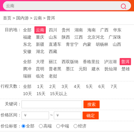
首页
>
国内游
>
云南
>
普洱
目的地：
全部
云南
四川
贵州
湖南
海南
广西
华东
福建
重庆
山东
陕西
江西
北京河北
广深珠
东北
新疆
直通车
青甘宁
内蒙
胡杨林
山西
安徽
湖北
西藏
全部
大理
丽江
西双版纳
香格里拉
泸沽湖
普洱
腾冲
昆明
普者黑
墨江
元阳
建水
抚仙湖
楚雄
瑞丽
临沧
老挝
行程天数：
全部
1天
2天
3天
4天
5天
6天
7天
10天
15天
15天以上
关键词：
价格区间：
~
价位标签：
全部
高端
中端
经济