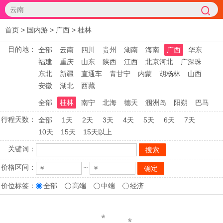
首页
>
国内游
>
广西
>
桂林
目的地：
全部
云南
四川
贵州
湖南
海南
广西
华东
福建
重庆
山东
陕西
江西
北京河北
广深珠
东北
新疆
直通车
青甘宁
内蒙
胡杨林
山西
安徽
湖北
西藏
全部
桂林
南宁
北海
德天
涠洲岛
阳朔
巴马
行程天数：
全部
1天
2天
3天
4天
5天
6天
7天
10天
15天
15天以上
关键词：
价格区间：
~
价位标签：
全部
高端
中端
经济