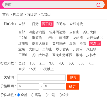
首页
>
周边游
>
两日游
>
老君山
目的地：
全部
一日游
两日游
直通车
全线地接
全部
河南省内游
省外周边游
云台山
尧山大佛
二郎山
重渡沟
白云山
南湾湖
龙峪湾
太行大峡谷
红旗渠
豫西大峡谷
黄河三峡
温泉
滑雪
老君山
宝泉
大熊山
二郎山
墨子古街
开封府
朱仙镇
王屋山
尧山大峡谷
五龙山游乐园
淄博
少林寺
行程天数：
全部
1天
2天
3天
4天
5天
6天
7天
10天
15天
15天以上
关键词：
价格区间：
~
价位标签：
全部
高端
中端
经济