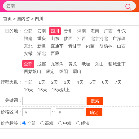
首页
>
国内游
>
四川
目的地：
全部
云南
四川
贵州
湖南
海南
广西
华东
福建
重庆
山东
陕西
江西
北京河北
广深珠
东北
新疆
直通车
青甘宁
内蒙
胡杨林
山西
安徽
湖北
西藏
全部
成都
九寨沟
黄龙
峨嵋
乐山
稻城亚丁
四姑娘山
康定
绵阳
眉山
行程天数：
全部
1天
2天
3天
4天
5天
6天
7天
10天
15天
15天以上
关键词：
价格区间：
~
价位标签：
全部
高端
中端
经济