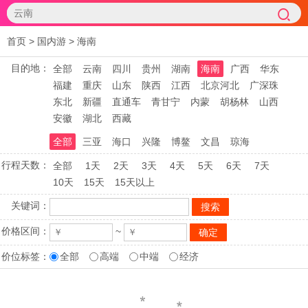
首页
>
国内游
>
海南
目的地：
全部
云南
四川
贵州
湖南
海南
广西
华东
福建
重庆
山东
陕西
江西
北京河北
广深珠
东北
新疆
直通车
青甘宁
内蒙
胡杨林
山西
安徽
湖北
西藏
全部
三亚
海口
兴隆
博鳌
文昌
琼海
行程天数：
全部
1天
2天
3天
4天
5天
6天
7天
10天
15天
15天以上
关键词：
价格区间：
~
价位标签：
全部
高端
中端
经济