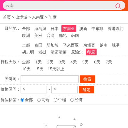
首页
>
出境游
>
东南亚
>
印度
目的地：
全部
海岛游
日本
东南亚
澳新
中东非
香港澳门
欧洲
美洲
台湾
邮轮
韩国
全部
泰国
新加坡
马来西亚
柬埔寨
越南
岘港
胡志明
老挝
清迈清莱
尼泊尔
印度
行程天数：
全部
1天
2天
3天
4天
5天
6天
7天
10天
15天
15天以上
关键词：
价格区间：
~
价位标签：
全部
高端
中端
经济