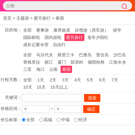
首页
>
主题游
>
蜜月旅行
>
泰国
目的地：
全部
赛事游
康养旅居
自驾游（房车游）
研学
国际邮轮
国内游轮
蜜月旅行
老年夕阳红
成长记夏令营
自由行
全部
马尔代夫
斯里兰卡
巴厘岛
普吉岛
沙巴岛
香格里拉
丽江
厦门
鼓浪屿
烟雨桂林
江南水乡
三亚
海口
云南
泰国
行程天数：
全部
1天
2天
3天
4天
5天
6天
7天
10天
15天
15天以上
关键词：
价格区间：
~
价位标签：
全部
高端
中端
经济