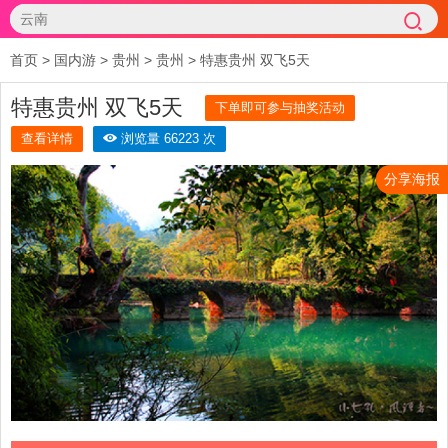
首页
>
国内游
>
贵州
>
贵州
>
特惠贵州 双飞5天
特惠贵州 双飞5天
下单即可参与抽奖活动
查看详情
浏览量 66223 次
分享海报