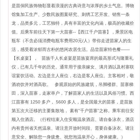
是苗侗民族饰物彰显着浪漫的古典诗意与浓厚的乡土气息。博物
馆集加工生产、少数民族图案研究、刺绣工艺开发、销售一条
龙，品类多元，工艺独特，具有丰富的文化内涵，极高的收藏价
值。后乘车前往天下第一大苗寨--【西江千户苗寨】，乘景区电
瓶车（不含必须消费电瓶车费用20元/人）带你走进苗家人的生
活，感受着浓郁而古朴的悠闲农居生活。品尝苗家特色餐——
【长桌宴】， 苗族千人长桌宴是苗族宴席的最高形式与隆重礼
仪，已有几千年的历史。通常用于接亲嫁女、满月酒以及村寨联
谊宴饮活动。左边是主人座位，右边是客人座位。主客相对，敬
酒劝饮并对酒高歌。 参观原始的民族建筑，吊脚楼群、苗寨梯
田，深入苗寨，走家串户，了解苗家人的生活以及风俗习惯。西
江苗寨有 1250 多户， 5600 多人，是全国最大的苗寨，是苗族
第五次大迁移的主要集散地， 素有“千户苗寨”之称。乘车前往安
顺入住酒店。（行程结束入住安顺温泉酒店、请自备泳衣，酒店
内有贵州省天然温泉、请注意开放时间段、需要自备泳衣、请注
意安全、解除您一身疲惫、祝您泡温泉开心，身体健康。）