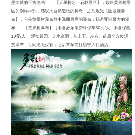
墨绘就的千古绝画”——【天星桥水上石林景区】，领略黄果树景
区的别样神韵，感叹大自然造物的神奇；之后观光【陡坡塘瀑
布】，它是黄果树瀑布群中瀑面最宽的瀑布；畅游亚洲最大的瀑
布——【黄果树瀑布】（不含必须消费环保车50元/人 不含保险
10元/人 ）观盆景园、走水帘洞，从上下、左右、前后全方位观
赏瀑布，世间绝无仅有；之后乘车前往镇宁入住酒店。