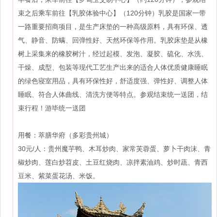
束之后乘车前往【乳胶体验中心】（120分钟）乳胶是国家一带
一路重要招商项目，是生产床垫的一种高级原料，具有环保、透
气、静音、防螨、回弹性好、天然环保等作用。乳胶床垫是从橡
树上采集来的橡胶树汁，经过起模、发泡、凝胶、硫化、水洗、
干燥、成型、包装等现代工艺生产出来的适合人体优质健康睡眠
的绿色寝室用品，具有环保性好，舒适度强、弹性好、调整人体
睡眠、符合人体曲线、清洗方便等特点。参观结束统一送团，结
束行程！游毕统一送团
用餐：萃膳华府（多彩贵州城）
30元/人：贵州魔芋鸭、木耳炒肉、家常芙蓉蛋、萝卜干肉沫、青
椒炒肉、莲白炒苕皮、土豆红烧肉、凉拌素油鸡、炒时蔬、青西
豆米、紫菜蛋花汤、米饭。