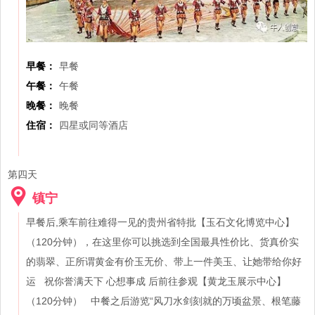
早餐：
早餐
午餐：
午餐
晚餐：
晚餐
住宿：
四星或同等酒店
第四天
镇宁
早餐后,乘车前往难得一见的贵州省特批【玉石文化博览中心】
（120分钟），在这里你可以挑选到全国最具性价比、货真价实
的翡翠、正所谓黄金有价玉无价、带上一件美玉、让她带给你好
运 祝你誉满天下 心想事成 后前往参观【黄龙玉展示中心】
（120分钟） 中餐之后游览“风刀水剑刻就的万顷盆景、根笔藤