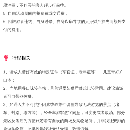
愿消费，不购买的客人须步行前往。
5. 自由活动期间的餐食费或交通费；
6. 因旅游者违约、自身过错、自身疾病导致的人身财产损失而额外支
付的费用。
行程相关
1、请成人带好有效的特殊证件（军官证，老年证等），儿童带好户
口本；
2、当地用餐口味较辛辣，且普通团队餐厅菜式比较雷同。建议旅游
者可自带些佐餐。
3、如遇人力不可抗拒因素或政策性调整导致无法游览的景点（堵
车、封路、塌方等），经全车游客签字同意，可变更或者取消。部分
景区及酒店为方便旅游者有自设的商场及购物场所，并非我社安排的
旅游购物店，此类投诉我社无法受理，敬请谅解。