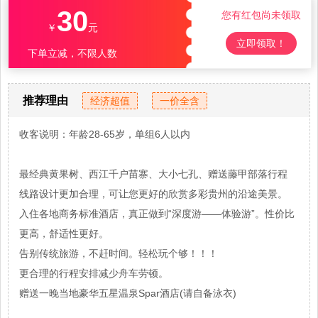
30
您有红包尚未领取
￥
元
立即领取！
下单立减，不限人数
推荐理由
经济超值
一价全含
收客说明：年龄28-65岁，单组6人以内
最经典黄果树、西江千户苗寨、大小七孔、赠送藤甲部落行程
线路设计更加合理，可让您更好的欣赏多彩贵州的沿途美景。
入住各地商务标准酒店，真正做到“深度游——体验游”。性价比
更高，舒适性更好。
告别传统旅游，不赶时间。轻松玩个够！！！
更合理的行程安排减少舟车劳顿。
赠送一晚当地豪华五星温泉Spar酒店(请自备泳衣)