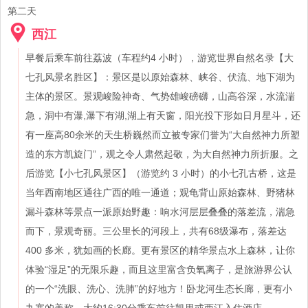
第二天
西江
早餐后乘车前往荔波（车程约4 小时），游览世界自然名录【大
七孔风景名胜区】：景区是以原始森林、峡谷、伏流、地下湖为
主体的景区。景观峻险神奇、气势雄峻磅礴，山高谷深，水流湍
急，洞中有瀑,瀑下有湖,湖上有天窗，阳光投下形如日月星斗，还
有一座高80余米的天生桥巍然而立被专家们誉为“大自然神力所塑
造的东方凯旋门”，观之令人肃然起敬，为大自然神力所折服。之
后游览【小七孔风景区】（游览约 3 小时）的小七孔古桥，这是
当年西南地区通往广西的唯一通道；观龟背山原始森林、野猪林
漏斗森林等景点一派原始野趣：响水河层层叠叠的落差流，湍急
而下，景观奇丽。三公里长的河段上，共有68级瀑布，落差达
400 多米，犹如画的长廊。更有景区的精华景点水上森林，让你
体验“湿足”的无限乐趣，而且这里富含负氧离子，是旅游界公认
的一个“洗眼、洗心、洗肺”的好地方！卧龙河生态长廊，更有小