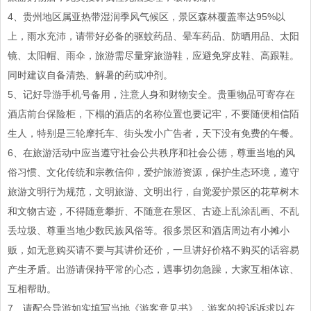
4、贵州地区属亚热带湿润季风气候区，景区森林覆盖率达95%以
上，雨水充沛，请带好必备的驱蚊药品、晕车药品、防晒用品、太阳
镜、太阳帽、雨伞，旅游需尽量穿旅游鞋，应避免穿皮鞋、高跟鞋。
同时建议自备清热、解暑的药或冲剂。
5、记好导游手机号备用，注意人身和财物安全。贵重物品可寄存在
酒店前台保险柜，下榻的酒店的名称位置也要记牢，不要随便相信陌
生人，特别是三轮摩托车、街头发小广告者，天下没有免费的午餐。
6、在旅游活动中应当遵守社会公共秩序和社会公德，尊重当地的风
俗习惯、文化传统和宗教信仰，爱护旅游资源，保护生态环境，遵守
旅游文明行为规范，文明旅游、文明出行，自觉爱护景区的花草树木
和文物古迹，不得随意攀折、不随意在景区、古迹上乱涂乱画、不乱
丢垃圾、尊重当地少数民族风俗等。很多景区和酒店周边有小摊小
贩，如无意购买请不要与其讲价还价，一旦讲好价格不购买的话容易
产生矛盾。出游请保持平常的心态，遇事切勿急躁，大家互相体谅、
互相帮助。
7、请配合导游如实填写当地《游客意见书》，游客的投诉诉求以在